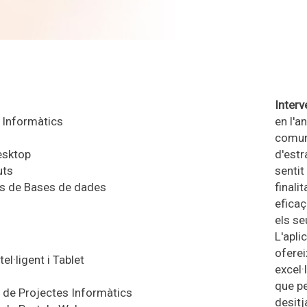
Interv
 Informàtics
en l'a
comuni
esktop
d'estr
uts
sentit
ts de Bases de dades
finali
eficaç
els se
L'apli
oferei
el·ligent i
Tablet
excel·
que pe
 de Projectes Informàtics
desitj