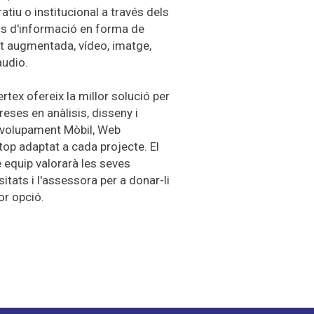
atiu o institucional a través dels
s d'informació en forma de
at augmentada, vídeo, imatge,
àudio.
ertex
ofereix la millor solució per
eses en anàlisis, disseny i
volupament Mòbil, Web
top
adaptat a cada projecte.
El
 equip valorarà les seves
itats i l'assessora per a donar-li
lor opció.