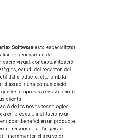
ertex Software
està especialitzat
nàlisi de necessitats de
cació visual, conceptualització
atègies, estudi del receptor, del
 útil del producte, etc., amb la
tat d'establir una comunicació
 que les empreses realitzen amb
us clients.
cació de les noves tecnologies
x a empreses o institucions un
lent cost-benefici en un producte
rmeti aconseguir l'impacte
at, i incrementar el seu valor