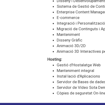
Disseny i Desenvolupament
Sistema de Gestió de Conti
Enterprise
Content
Manage
E-
commerce
Integració i Personalitzac
Migració de Continguts i A
Manteniment
Disseny Gràfic
Animació 3D/2D
Animació 3D Interactives p
Hosting
:
Gestió d'Hostalatge Web
Manteniment integral
Instal·lació d'Aplicacions
Servidor de Bases de dade
Servidor de Vídeo Sota De
Còpies de seguretat On-lin