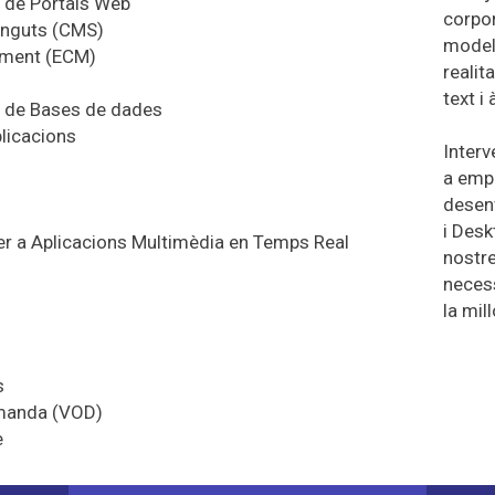
 de Portals Web
corpor
nguts (
CMS)
model
ment
(
ECM)
realit
text i 
ió de Bases de dades
plicacions
Interv
a empr
desen
i
Desk
er a Aplicacions
Multimèdia en Temps Real
nostre
necess
la mil
s
manda (
VOD)
e